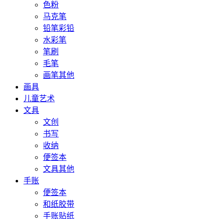
色粉
马克笔
铅笔彩铅
水彩笔
笔刷
毛笔
画笔其他
画具
儿童艺术
文具
文创
书写
收纳
便签本
文具其他
手账
便签本
和纸胶带
手账贴纸