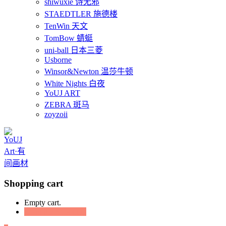
shiwuxie 诗无邪
STAEDTLER 施德楼
TenWin 天文
TomBow 蜻蜓
uni-ball 日本三菱
Usborne
Winsor&Newton 温莎牛顿
White Nights 白夜
YoUJ ART
ZEBRA 斑马
zoyzoii
Shopping cart
Empty cart.
Continue Shopping