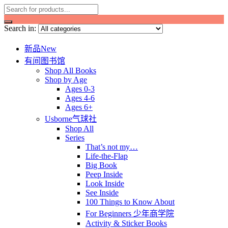
Search in:
新品New
有间图书馆
Shop All Books
Shop by Age
Ages 0-3
Ages 4-6
Ages 6+
Usborne气球社
Shop All
Series
That’s not my…
Life-the-Flap
Big Book
Peep Inside
Look Inside
See Inside
100 Things to Know About
For Beginners 少年商学院
Activity & Sticker Books