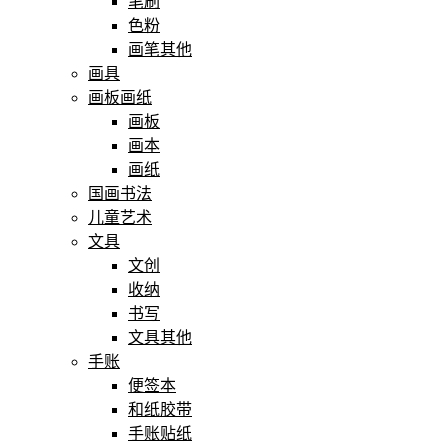
笔刷
色粉
画笔其他
画具
画板画纸
画板
画本
画纸
国画书法
儿童艺术
文具
文创
收纳
书写
文具其他
手账
便签本
和纸胶带
手账贴纸