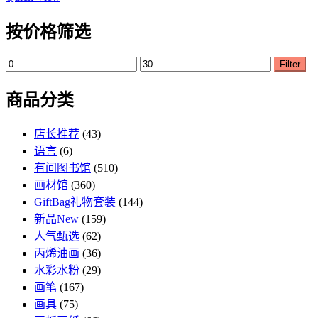
按价格筛选
Filter
商品分类
店长推荐
(43)
语言
(6)
有间图书馆
(510)
画材馆
(360)
GiftBag礼物套装
(144)
新品New
(159)
人气甄选
(62)
丙烯油画
(36)
水彩水粉
(29)
画笔
(167)
画具
(75)