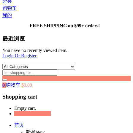
分类
购物车
我的
FREE SHIPPING on $99+ orders!
最近浏览
You have no recently viewed item.
Login Or Register
0
购物车
$
0.00
Shopping cart
Empty cart.
Continue Shopping
首页
新品New