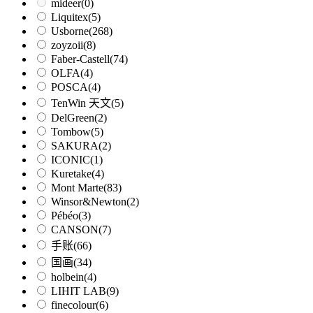
mideer
(0)
Liquitex
(5)
Usborne
(268)
zoyzoii
(8)
Faber-Castell
(74)
OLFA
(4)
POSCA
(4)
TenWin 天文
(5)
DelGreen
(2)
Tombow
(5)
SAKURA
(2)
ICONIC
(1)
Kuretake
(4)
Mont Marte
(83)
Winsor&Newton
(2)
Pébéo
(3)
CANSON
(7)
手账
(66)
国画
(34)
holbein
(4)
LIHIT LAB
(9)
finecolour
(6)