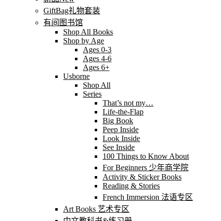
GiftBag礼物套装
有间图书馆
Shop All Books
Shop by Age
Ages 0-3
Ages 4-6
Ages 6+
Usborne
Shop All
Series
That’s not my…
Life-the-Flap
Big Book
Peep Inside
Look Inside
See Inside
100 Things to Know About
For Beginners 少年商学院
Activity & Sticker Books
Reading & Stories
French Immersion 法语专区
Art Books 艺术专区
中文教科书&练习册