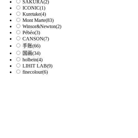
SAKURA
(2)
ICONIC
(1)
Kuretake
(4)
Mont Marte
(83)
Winsor&Newton
(2)
Pébéo
(3)
CANSON
(7)
手账
(66)
国画
(34)
holbein
(4)
LIHIT LAB
(9)
finecolour
(6)