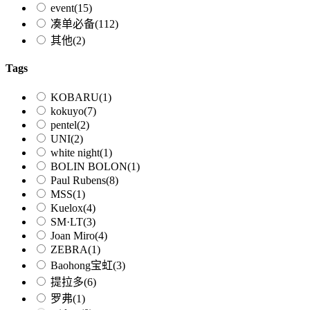
event
(15)
凑单必备
(112)
其他
(2)
Tags
KOBARU
(1)
kokuyo
(7)
pentel
(2)
UNI
(2)
white night
(1)
BOLIN BOLON
(1)
Paul Rubens
(8)
MSS
(1)
Kuelox
(4)
SM·LT
(3)
Joan Miro
(4)
ZEBRA
(1)
Baohong宝虹
(3)
提拉多
(6)
罗弗
(1)