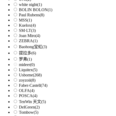
white night
(1)
BOLIN BOLON
(1)
Paul Rubens
(8)
MSS
(1)
Kuelox
(4)
SM·LT
(3)
Joan Miro
(4)
ZEBRA
(1)
Baohong宝虹
(3)
提拉多
(6)
罗弗
(1)
mideer
(0)
Liquitex
(5)
Usborne
(268)
zoyzoii
(8)
Faber-Castell
(74)
OLFA
(4)
POSCA
(4)
TenWin 天文
(5)
DelGreen
(2)
Tombow
(5)