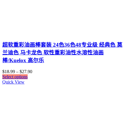
超软重彩油画棒套装 24色36色48专业级 经典色 莫
兰迪色 马卡龙色 软性重彩油性水溶性油画
棒/Kuelox 高尔乐
$
18.99
–
$
27.90
Select options
Quick View