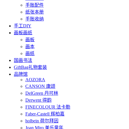
手账配件
纸张本册
手账收纳
手工DIY
画板画纸
画板
画本
画纸
国画书法
GiftBag礼物套装
品牌馆
AOZORA
CANSON 康颂
DelGreen 丹可林
Derwent 得韵
FINECOLOUR 法卡勒
Faber-Castell 辉柏嘉
holbein 荷尔拜因
Joan Miro 美乐童年