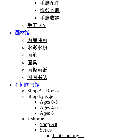
手账配件
纸张本册
手账收纳
手工DIY
画材馆
丙烯油画
水彩水粉
画笔
画具
画板画纸
国画书法
有间图书馆
Shop All Books
Shop by Age
Ages 0-3
Ages 4-6
Ages 6+
Usborne
Shop All
Series
That’s not my…