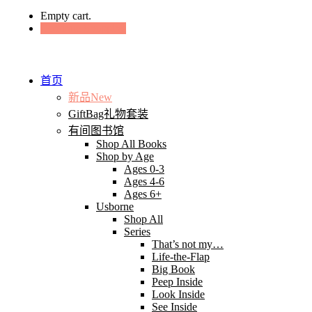
Empty cart.
Continue Shopping
首页
新品New
GiftBag礼物套装
有间图书馆
Shop All Books
Shop by Age
Ages 0-3
Ages 4-6
Ages 6+
Usborne
Shop All
Series
That’s not my…
Life-the-Flap
Big Book
Peep Inside
Look Inside
See Inside