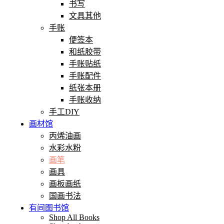
书写
文具其他
手账
便签本
和纸胶带
手账贴纸
手账配件
纸张本册
手账收纳
手工DIY
画材馆
丙烯油画
水彩水粉
画笔
画具
画板画纸
国画书法
有间图书馆
Shop All Books