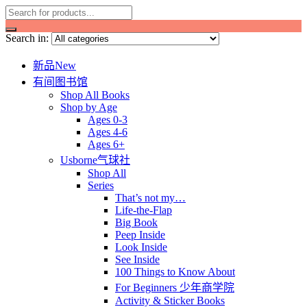
Search in:
新品New
有间图书馆
Shop All Books
Shop by Age
Ages 0-3
Ages 4-6
Ages 6+
Usborne气球社
Shop All
Series
That’s not my…
Life-the-Flap
Big Book
Peep Inside
Look Inside
See Inside
100 Things to Know About
For Beginners 少年商学院
Activity & Sticker Books