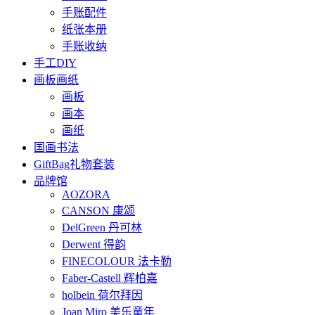
手账配件
纸张本册
手账收纳
手工DIY
画板画纸
画板
画本
画纸
国画书法
GiftBag礼物套装
品牌馆
AOZORA
CANSON 康颂
DelGreen 丹可林
Derwent 得韵
FINECOLOUR 法卡勒
Faber-Castell 辉柏嘉
holbein 荷尔拜因
Joan Miro 美乐童年