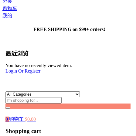
分类
购物车
我的
FREE SHIPPING on $99+ orders!
最近浏览
You have no recently viewed item.
Login Or Register
0
购物车
$
0.00
Shopping cart