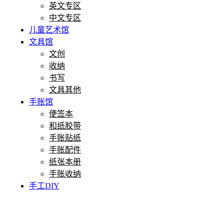
英文专区
中文专区
儿童艺术馆
文具馆
文创
收纳
书写
文具其他
手账馆
便签本
和纸胶带
手账贴纸
手账配件
纸张本册
手账收纳
手工DIY