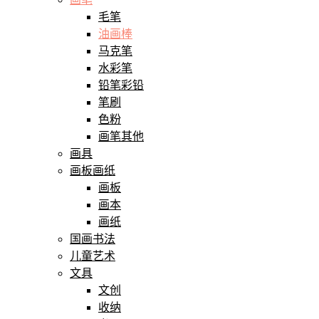
毛笔
油画棒
马克笔
水彩笔
铅笔彩铅
笔刷
色粉
画笔其他
画具
画板画纸
画板
画本
画纸
国画书法
儿童艺术
文具
文创
收纳