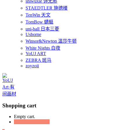
shiwuxie 诗无邪
STAEDTLER 施德楼
TenWin 天文
TomBow 蜻蜓
uni-ball 日本三菱
Usborne
Winsor&Newton 温莎牛顿
White Nights 白夜
YoUJ ART
ZEBRA 斑马
zoyzoii
Shopping cart
Empty cart.
Continue Shopping