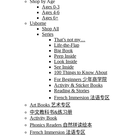
Shop by Age
Ages 0-3
Ages 4-6
Ages 6+
Usborne
Shop All
Series
That’s not my…
Life-the-Flap
Big Book
Peep Inside
Look Inside
See Inside
100 Things to Know About
For Beginners 少年商学院
Activity & Sticker Books
Reading & Stories
French Immersion 法语专区
Art Books 艺术专区
中文教科书&练习册
Activity Book
Phonics Readers 自然拼读绘本
French Immersion 法语专区