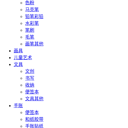
色粉
马克笔
铅笔彩铅
水彩笔
笔刷
毛笔
画笔其他
画具
儿童艺术
文具
文创
书写
收纳
便签本
文具其他
手账
便签本
和纸胶带
手账贴纸