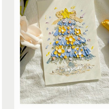
性
48
色
油
画
棒
艺
术
家
专
业
级
套
装
重
彩
油
画
棒/Paul
Rubens