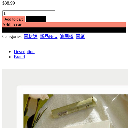
$
38.99
高
Add to cart
Buy Now
级
Add to cart
灰
Buy Now
莫
Categories:
画材馆
,
新品New
,
油画棒
,
画笔
兰
迪
Description
48
Brand
色
油
画
棒
套
装
可
水
洗
软